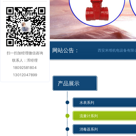
网站公告：
西安米维机电设备有限
扫一扫加经理微信咨询
联系人：浑经理
18092581804
13012047899
产品展示
水表系列
流量计系列
消毒器系列