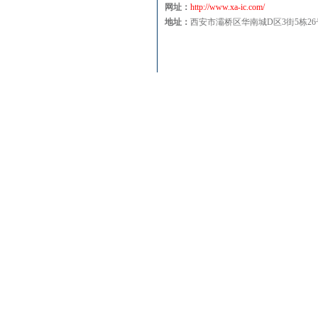
网址：
http://www.xa-ic.com/
地址：
西安市灞桥区华南城D区3街5栋26