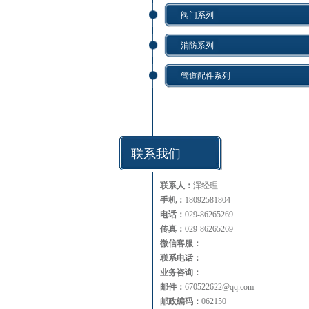
阀门系列
消防系列
管道配件系列
联系我们
联系人：
浑经理
手机：
18092581804
电话：
029-86265269
传真：
029-86265269
微信客服：
联系电话：
业务咨询：
邮件：
670522622@qq.com
邮政编码：
062150