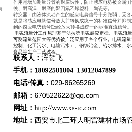
作用是增加测量导管的耐腐蚀性，防止感应电势被金属测
蚀、耐高温、耐磨的聚四氟乙烯塑料、陶瓷等。
号
转换器：由液体流动产生的感应电势信号十分微弱，受各
就是将感应电势信号放大并转换成统一的标准信号并抑制
到的感应电势信号Ex经放大转换成统一的标准直流信号。
电磁流量计工作原理基于法拉第电磁感应定律。电磁流量
可测流量范围大等优势被广泛应用于各个行业。电磁流量
控制、化工污水、电镀污水）、钢铁冶金、给水排水、水
食品等生产工艺过程。
联系人
：
浑贺飞
手机：
18092581804
13012047899
029-86265269
电话/传真：
670522622@qq.com
邮箱：
网址：
http://www.xa-ic.com
地址：
西安市北三环大明宫建材市场管