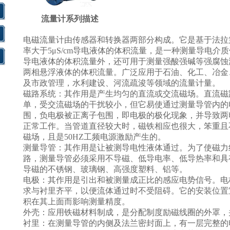
流量计系列描述
电磁流量计由传感器和转换器两部分构成。它是基于法拉
率大于5μS/cm导电液体的体积流量，是一种测量导电
导电液体的体积流量外，还可用于测量强酸强碱等强腐蚀
两相悬浮液体的体积流量。广泛应用于石油、化工、冶金
及市政管理，水利建设、河流疏浚等领域的流量计量。
磁路系统：其作用是产生均匀的直流或交流磁场。直流磁
单，受交流磁场的干扰较小，但它易使通过测量导管内的
围，负电极被正离子包围，即电极的极化现象，并导致两
正常工作。当管道直径较大时，磁铁相应也很大，笨重且
磁场，且是50HZ工频电源激励产生的。
测量导管：其作用是让被测导电性液体通过。为了使磁力
路，测量导管必须采用不导磁、低导电率、低导热率和具
导磁的不锈钢、玻璃钢、高强度塑料、铝等。
电极：其作用是引出和被测量成正比的感应电势信号。电
求与衬里齐平，以便流体通过时不受阻碍。它的安装位置
积在其上面而影响测量精度。
外壳：应用铁磁材料制成，是分配制度励磁线圈的外罩，
衬里：在测量导管的内侧及法兰密封面上，有一层完整的